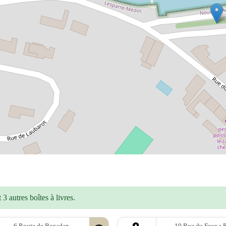
3 autres boîtes à livres.
6 Route de Begadan
10 Rue du Four a 