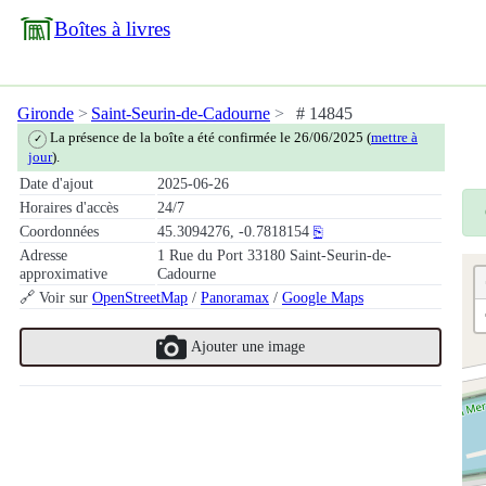
Boîtes à livres
Gironde
Saint-Seurin-de-Cadourne
# 14845
La présence de la boîte a été confirmée le 26/06/2025 (
mettre à
✓
jour
).
Date d'ajout
2025-06-26
Horaires d'accès
24/7
Coordonnées
45.3094276, -0.7818154
⎘
Adresse
1 Rue du Port 33180 Saint-Seurin-de-
approximative
Cadourne
🔗 Voir sur
OpenStreetMap
/
Panoramax
/
Google Maps
Ajouter une image