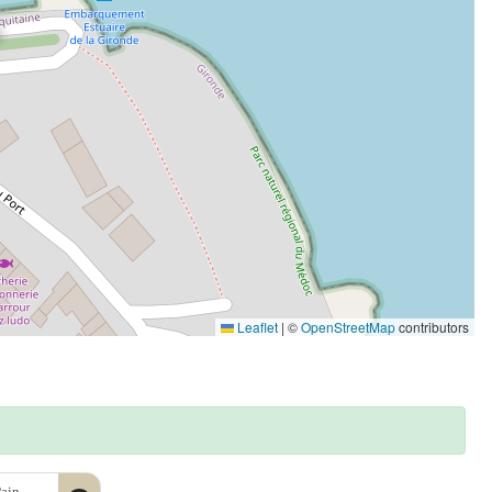
Leaflet
|
©
OpenStreetMap
contributors
Pain