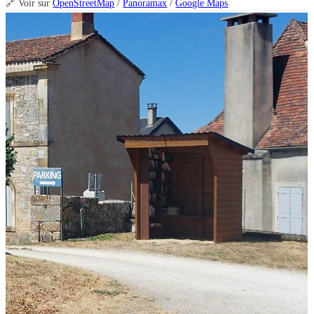
🔗 Voir sur
OpenStreetMap
/
Panoramax
/
Google Maps