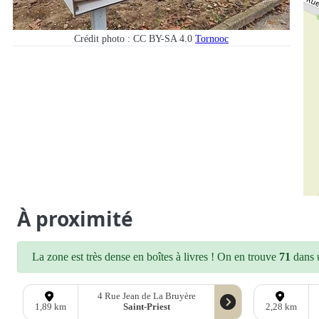
Crédit photo : CC BY-SA 4.0
Tornooc
À proximité
La zone est très dense en boîtes à livres ! On en trouve
71
dans u
4 Rue Jean de La Bruyère
Saint-Priest
1,89 km
2,28 km