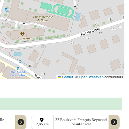
Leaflet
|
©
OpenStreetMap
contributors
lle
22 Boulevard François Reymond
Saint-Priest
2,85 km