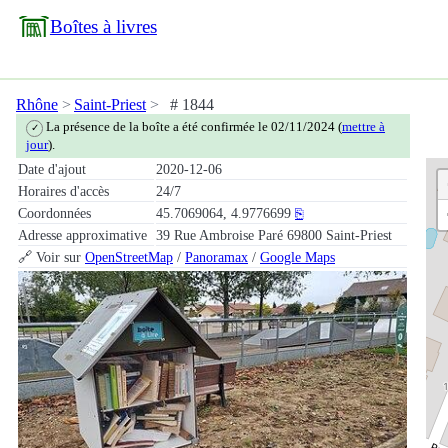
Boîtes à livres
Rhône
Saint-Priest
# 1844
La présence de la boîte a été confirmée le 02/11/2024 (
mettre à
✓
jour
).
Date d'ajout
2020-12-06
Horaires d'accès
24/7
Coordonnées
45.7069064, 4.9776699
⎘
Adresse approximative
39 Rue Ambroise Paré 69800 Saint-Priest
🔗 Voir sur
OpenStreetMap
/
Panoramax
/
Google Maps