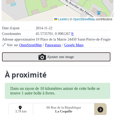
Leaflet
|
©
OpenStreetMap
contributors
Date d'ajout
2014-11-22
Coordonnées
45.5735701, 0.9981267
⎘
Adresse approximative
19 Place de la Mairie 24450 Saint-Pierre-de-Frugie
🔗 Voir sur
OpenStreetMap
/
Panoramax
/
Google Maps
Ajouter une image
À proximité
Dans un rayon de 10 kilomètres autour de cette boîte se
trouve 1 autre boîte à livres.
66 Rue de la République
La Coquille
3,78 km