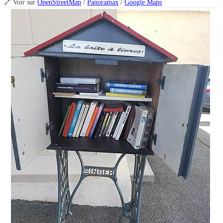
🔗 Voir sur
OpenStreetMap
/
Panoramax
/
Google Maps