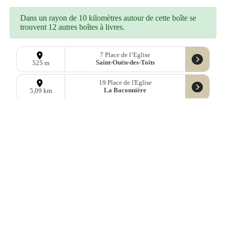
Dans un rayon de 10 kilomètres autour de cette boîte se
trouvent 12 autres boîtes à livres.
7 Place de l’Eglise
Saint-Ouën-des-Toits
525 m
19 Place de l'Eglise
La Baconnière
5,09 km
26 Rue de Bretagne
Le Bourgneuf-la-Forêt
5,84 km
2 Parc Parc Docteur Augeard
Port-Brillet
6,06 km
2 Rue des Forges
La Brûlatte
7,05 km
11 Rue des Chapelles
Saint-Germain-le-Fouilloux
8,36 km
9bis Place du Général de Gaulle