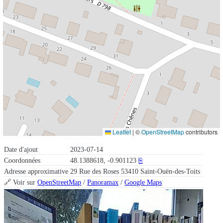
Leaflet
|
©
OpenStreetMap
contributors
Date d'ajout
2023-07-14
Coordonnées
48.1388618, -0.901123
⎘
Adresse approximative
29 Rue des Roses 53410 Saint-Ouën-des-Toits
🔗 Voir sur
OpenStreetMap
/
Panoramax
/
Google Maps