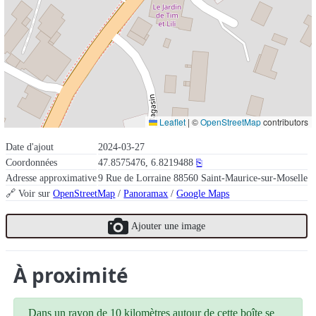
Leaflet
|
©
OpenStreetMap
contributors
Date d'ajout
2024-03-27
Coordonnées
47.8575476, 6.8219488
⎘
Adresse approximative
9 Rue de Lorraine 88560 Saint-Maurice-sur-Moselle
🔗 Voir sur
OpenStreetMap
/
Panoramax
/
Google Maps
Ajouter une image
À proximité
Dans un rayon de 10 kilomètres autour de cette boîte se