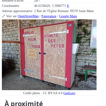
Horaires d'accès
24/7
Coordonnées
46.6158429, 5.5900771
⎘
Adresse approximative
2 Rue de l'Eglise Romane 39570 Saint-Maur
🔗 Voir sur
OpenStreetMap
/
Panoramax
/
Google Maps
Crédit photo : CC BY-SA 4.0
GenGavi
À proximité