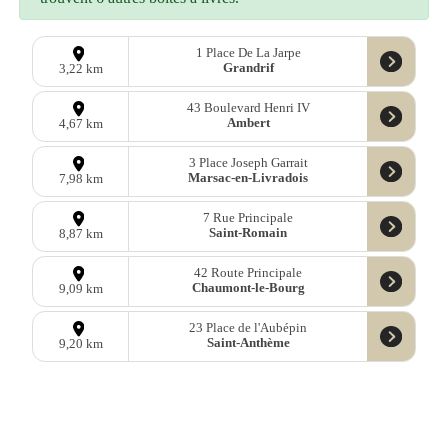
1 Place De La Jarpe
Grandrif
3,22 km
43 Boulevard Henri IV
Ambert
4,67 km
3 Place Joseph Garrait
Marsac-en-Livradois
7,98 km
7 Rue Principale
Saint-Romain
8,87 km
42 Route Principale
Chaumont-le-Bourg
9,09 km
23 Place de l'Aubépin
Saint-Anthème
9,20 km
Données
OpenStreetMap
sous licence libre ODbl —
télécharger les
données
Mastodon
—
Facebook
—
Blog