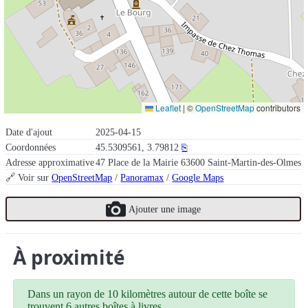
Leaflet
|
©
OpenStreetMap
contributors
Date d'ajout
2025-04-15
Coordonnées
45.5309561, 3.79812
⎘
Adresse approximative
47 Place de la Mairie 63600 Saint-Martin-des-Olmes
🔗 Voir sur
OpenStreetMap
/
Panoramax
/
Google Maps
Ajouter une image
À proximité
Dans un rayon de 10 kilomètres autour de cette boîte se
trouvent 6 autres boîtes à livres.