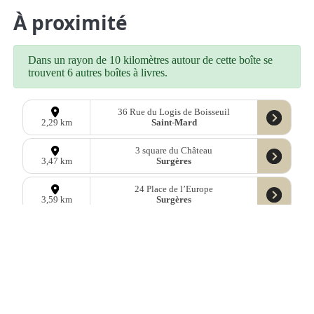
À proximité
Dans un rayon de 10 kilomètres autour de cette boîte se
trouvent 6 autres boîtes à livres.
36 Rue du Logis de Boisseuil
Saint-Mard
2,29 km
3 square du Château
Surgères
3,47 km
24 Place de l’Europe
Surgères
3,59 km
Place Saint-André (Saint-Germain-de-
Marencennes)
6,89 km
Saint-Pierre-La-Noue
2 Chemin du Midi
Marsais
8,44 km
11 Rue du Château d'eau