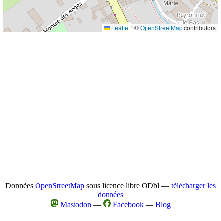
Leaflet
|
©
OpenStreetMap
contributors
Données
OpenStreetMap
sous licence libre ODbl —
télécharger les
données
Mastodon
—
Facebook
—
Blog