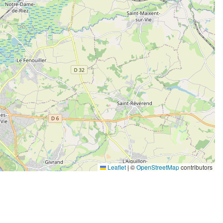
Leaflet
|
©
OpenStreetMap
contributors