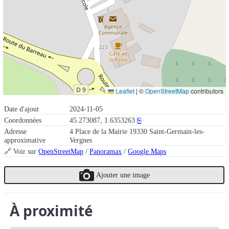
Leaflet
|
©
OpenStreetMap
contributors
Date d'ajout
2024-11-05
Coordonnées
45.273087, 1.6353263
⎘
Adresse
4 Place de la Mairie 19330 Saint-Germain-les-
approximative
Vergnes
🔗 Voir sur
OpenStreetMap
/
Panoramax
/
Google Maps
Ajouter une image
À proximité