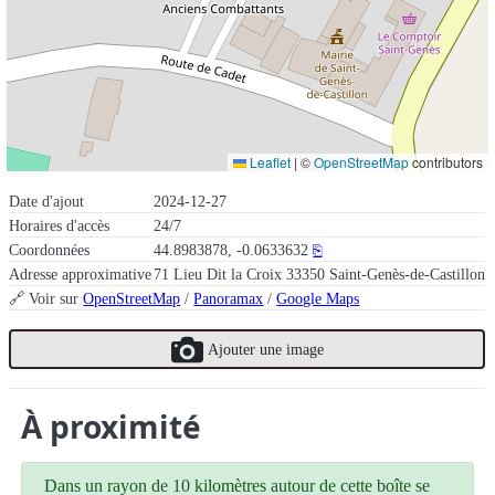
Leaflet
|
©
OpenStreetMap
contributors
Date d'ajout
2024-12-27
Horaires d'accès
24/7
Coordonnées
44.8983878, -0.0633632
⎘
Adresse approximative
71 Lieu Dit la Croix 33350 Saint-Genès-de-Castillon
🔗 Voir sur
OpenStreetMap
/
Panoramax
/
Google Maps
Ajouter une image
À proximité
Dans un rayon de 10 kilomètres autour de cette boîte se