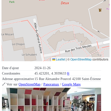
Leaflet
|
©
OpenStreetMap
contributors
Date d'ajout
2024-11-26
Coordonnées
45.423201, 4.3939633
⎘
Adresse approximative
15 Rue Alexandre Pourcel 42100 Saint-Étienne
🔗 Voir sur
OpenStreetMap
/
Panoramax
/
Google Maps