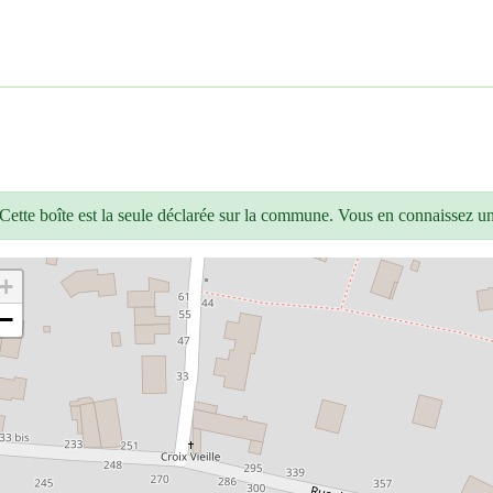
Cette boîte est la seule déclarée sur la commune. Vous en connaissez u
+
−