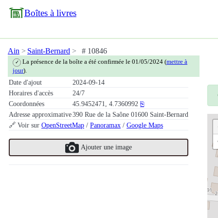
Boîtes à livres
Ain
Saint-Bernard
# 10846
La présence de la boîte a été confirmée le 01/05/2024 (
mettre à
✓
jour
).
Date d'ajout
2024-09-14
Horaires d'accès
24/7
Coordonnées
45.9452471, 4.7360992
⎘
Adresse approximative
390 Rue de la Saône 01600 Saint-Bernard
🔗 Voir sur
OpenStreetMap
/
Panoramax
/
Google Maps
Ajouter une image