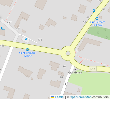
Leaflet
|
©
OpenStreetMap
contributors