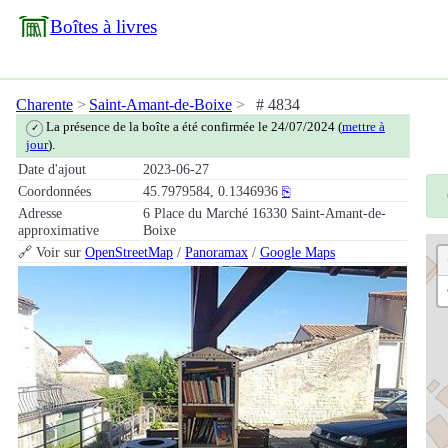
Boîtes à livres
Charente
Saint-Amant-de-Boixe
# 4834
La présence de la boîte a été confirmée le 24/07/2024 (
mettre à
✓
jour
).
Date d'ajout
2023-06-27
Coordonnées
45.7979584, 0.1346936
⎘
Adresse
6 Place du Marché 16330 Saint-Amant-de-
approximative
Boixe
🔗 Voir sur
OpenStreetMap
/
Panoramax
/
Google Maps