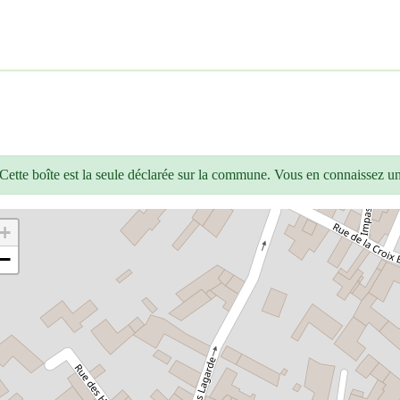
Cette boîte est la seule déclarée sur la commune. Vous en connaissez u
+
−