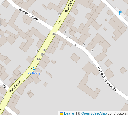
Leaflet
|
©
OpenStreetMap
contributors