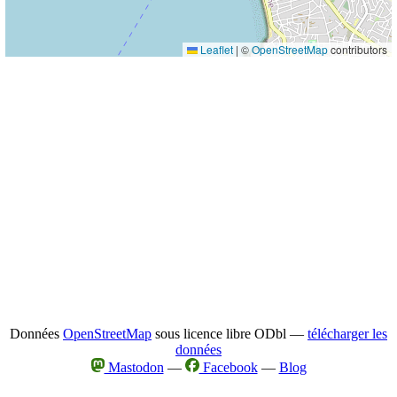
Leaflet
|
©
OpenStreetMap
contributors
Données
OpenStreetMap
sous licence libre ODbl —
télécharger les
données
Mastodon
—
Facebook
—
Blog