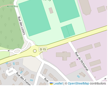
Leaflet
|
©
OpenStreetMap
contributors