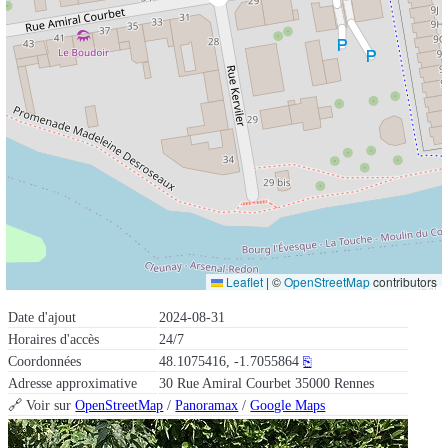
Leaflet
|
©
OpenStreetMap
contributors
Date d'ajout
2024-08-31
Horaires d'accès
24/7
Coordonnées
48.1075416, -1.7055864
⎘
Adresse approximative
30 Rue Amiral Courbet 35000 Rennes
🔗 Voir sur
OpenStreetMap
/
Panoramax
/
Google Maps