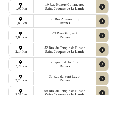
10 Rue Honoré Commeurec
Saint-Jacques-de-la-Lande
1,65 km
51 Rue Antoine Joly
Rennes
1,80 km
49 Rue Ginguené
Rennes
2,03 km
52 Rue du Temple de Blosne
Saint-Jacques-de-la-Lande
2,14 km
12 Square de la Rance
Rennes
2,21 km
39 Rue du Pont-Lagot
Rennes
2,27 km
95 Rue du Temple de Blosne
Saint-Jacques-de-la-Lande
2,36 km
Données
OpenStreetMap
sous licence libre ODbl —
télécharger les
données