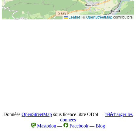
Leaflet
|
©
OpenStreetMap
contributors
Données
OpenStreetMap
sous licence libre ODbl —
télécharger les
données
Mastodon
—
Facebook
—
Blog