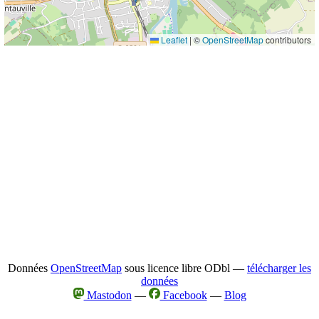
Leaflet
|
©
OpenStreetMap
contributors
Données
OpenStreetMap
sous licence libre ODbl —
télécharger les
données
Mastodon
—
Facebook
—
Blog