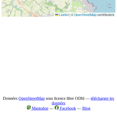
Leaflet
|
©
OpenStreetMap
contributors
Données
OpenStreetMap
sous licence libre ODbl —
télécharger les
données
Mastodon
—
Facebook
—
Blog