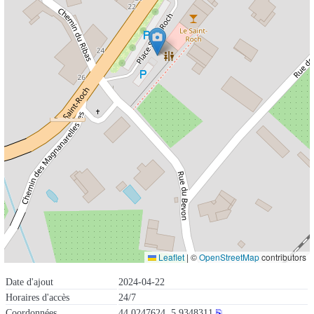
Leaflet
|
©
OpenStreetMap
contributors
Date d'ajout
2024-04-22
Horaires d'accès
24/7
Coordonnées
44.0247624, 5.9348311
⎘