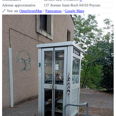
Adresse approximative
137 Avenue Saint-Roch 04310 Peyruis
🔗 Voir sur
OpenStreetMap
/
Panoramax
/
Google Maps