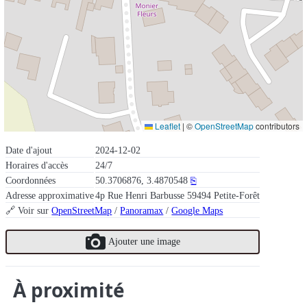
Leaflet
|
©
OpenStreetMap
contributors
Date d'ajout
2024-12-02
Horaires d'accès
24/7
Coordonnées
50.3706876, 3.4870548
⎘
Adresse approximative
4p Rue Henri Barbusse 59494 Petite-Forêt
🔗 Voir sur
OpenStreetMap
/
Panoramax
/
Google Maps
Ajouter une image
À proximité