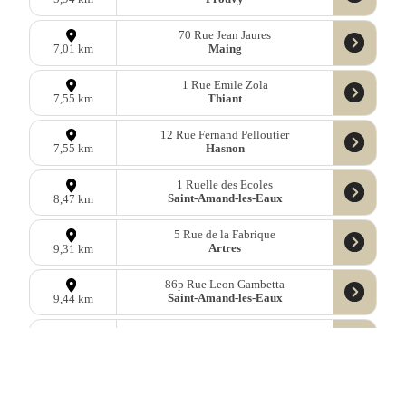
70 Rue Jean Jaures
Maing
7,01 km
1 Rue Emile Zola
Thiant
7,55 km
12 Rue Fernand Pelloutier
Hasnon
7,55 km
1 Ruelle des Ecoles
Saint-Amand-les-Eaux
8,47 km
5 Rue de la Fabrique
Artres
9,31 km
86p Rue Leon Gambetta
Saint-Amand-les-Eaux
9,44 km
13 Rue de Valenciennes
Monchaux-sur-Écaillon
9,56 km
Données
OpenStreetMap
sous licence libre ODbl —
télécharger les