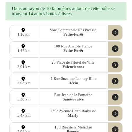
Dans un rayon de 10 kilomètres autour de cette boîte se
trouvent 14 autres boîtes à livres.
Voie Communale Res Picasso
Petite-Forêt
1,16 km
109 Rue Anatole France
Petite-Forêt
1,47 km
25 Place de l'Hotel de Ville
Valenciennes
3,01 km
1 Rue Suzanne Lannoy Blin
Hérin
3,05 km
Rue Jean de la Fontaine
Saint-Saulve
5,38 km
259c Avenue Henri Barbusse
Marly
5,47 km
15d Rue de la Maladrie
Prouvy
5,94 km