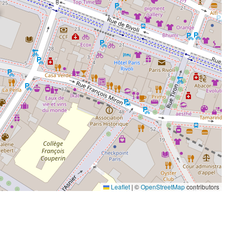
Leaflet
|
©
OpenStreetMap
contributors