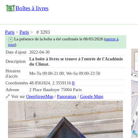
Boîtes à livres
Paris
Paris
# 3293
La présence de la boîte a été confirmée le 06/05/2026 (
mettre à
✓
jour
).
Date d'ajout
2022-04-30
La boite à livres se trouve à l'entrée de l'Académie
Description
du Climat.
Horaires
Mo-Tu 09:00-21:00; We-Sa 09:00-23:50
d'accès
Coordonnées
48.8561824, 2.3559116
⎘
Adresse
2 Place Baudoyer 75004 Paris
🔗 Voir sur
OpenStreetMap
/
Panoramax
/
Google Maps