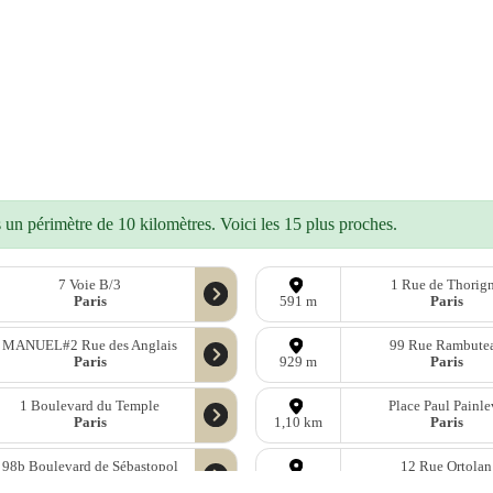
un périmètre de 10 kilomètres. Voici les 15 plus proches.
7 Voie B/3
1 Rue de Thorig
Paris
Paris
591 m
MANUEL#2 Rue des Anglais
99 Rue Rambute
Paris
Paris
929 m
1 Boulevard du Temple
Place Paul Painle
Paris
Paris
1,10 km
98b Boulevard de Sébastopol
12 Rue Ortolan
Paris
Paris
1,48 km