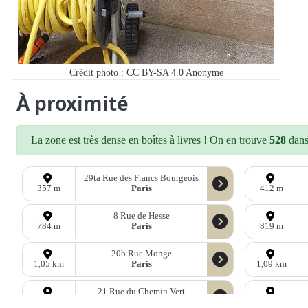
Crédit photo : CC BY-SA 4.0
Anonyme
À proximité
La zone est très dense en boîtes à livres ! On en trouve
528
dans 
29ta Rue des Francs Bourgeois
Paris
357 m
412 m
8 Rue de Hesse
Paris
784 m
819 m
20b Rue Monge
Paris
1,05 km
1,09 km
21 Rue du Chemin Vert
Paris
1,22 km
1,25 km