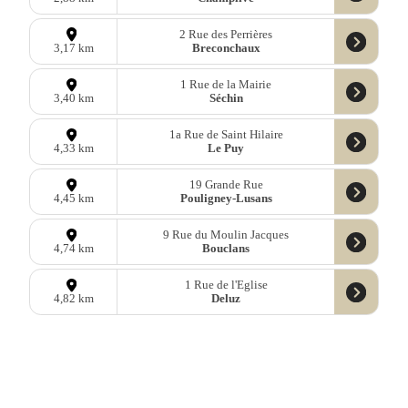
2 Rue des Perrières
Breconchaux
3,17 km
1 Rue de la Mairie
Séchin
3,40 km
1a Rue de Saint Hilaire
Le Puy
4,33 km
19 Grande Rue
Pouligney-Lusans
4,45 km
9 Rue du Moulin Jacques
Bouclans
4,74 km
1 Rue de l'Eglise
Deluz
4,82 km
6 Rue des Sapins
Val-de-Roulans
5,45 km
2 Rue de l'Ecrignot
Glamondans
5,46 km