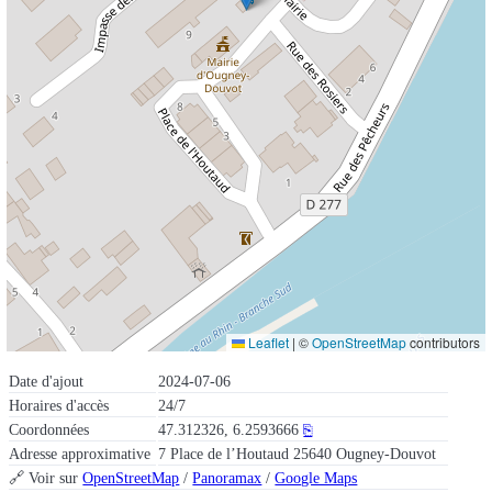
Leaflet
|
©
OpenStreetMap
contributors
Date d'ajout
2024-07-06
Horaires d'accès
24/7
Coordonnées
47.312326, 6.2593666
⎘
Adresse approximative
7 Place de l’Houtaud 25640 Ougney-Douvot
🔗 Voir sur
OpenStreetMap
/
Panoramax
/
Google Maps