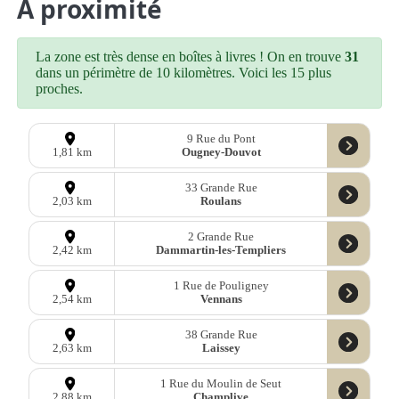
À proximité
La zone est très dense en boîtes à livres ! On en trouve
31
dans un périmètre de 10 kilomètres. Voici les 15 plus
proches.
9 Rue du Pont
Ougney-Douvot
1,81 km
33 Grande Rue
Roulans
2,03 km
2 Grande Rue
Dammartin-les-Templiers
2,42 km
1 Rue de Pouligney
Vennans
2,54 km
38 Grande Rue
Laissey
2,63 km
1 Rue du Moulin de Seut
Champlive
2,88 km