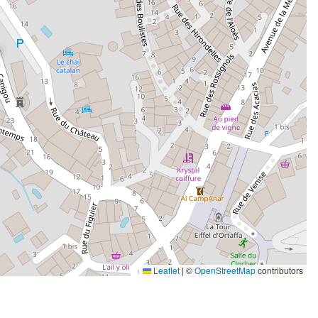
Leaflet
|
©
OpenStreetMap
contributors