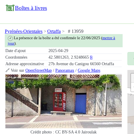
Boîtes à livres
Pyrénées-Orientales
Ortaffa
# 13959
La présence de la boîte a été confirmée le 22/06/2025 (
mettre à
✓
jour
).
Date d'ajout
2025-04-29
Coordonnées
42.5801263, 2.9248665
⎘
Adresse approximative
27b Avenue du Canigou 66560 Ortaffa
🔗 Voir sur
OpenStreetMap
/
Panoramax
/
Google Maps
Crédit photo : CC BY-SA 4.0 Jairoulak