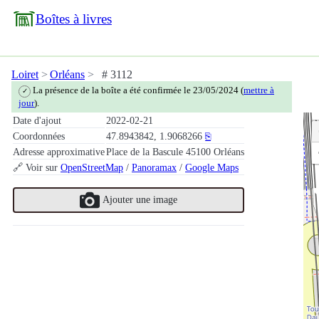
Boîtes à livres
Loiret
Orléans
# 3112
La présence de la boîte a été confirmée le 23/05/2024 (
mettre à
✓
jour
).
Date d'ajout
2022-02-21
Coordonnées
47.8943842, 1.9068266
⎘
Adresse approximative
Place de la Bascule 45100 Orléans
🔗 Voir sur
OpenStreetMap
/
Panoramax
/
Google Maps
Ajouter une image