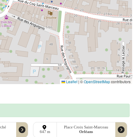
Leaflet
|
©
OpenStreetMap
contributors
rché
Place Croix Saint-Marceau
Orléans
647 m