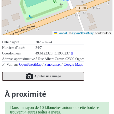
Leaflet
|
©
OpenStreetMap
contributors
Date d'ajout
2025-02-24
Horaires d'accès
24/7
Coordonnées
49.6122328, 3.1906237
⎘
Adresse approximative
5 Rue Albert Camus 02300 Ognes
🔗 Voir sur
OpenStreetMap
/
Panoramax
/
Google Maps
Ajouter une image
À proximité
Dans un rayon de 10 kilomètres autour de cette boîte se
trouvent 4 autres boîtes à livres.