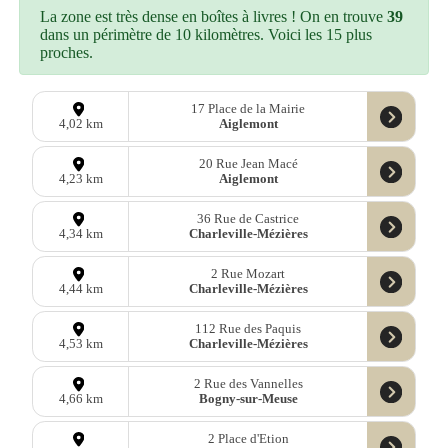
La zone est très dense en boîtes à livres ! On en trouve
39
dans un périmètre de 10 kilomètres. Voici les 15 plus
proches.
17 Place de la Mairie
Aiglemont
4,02 km
20 Rue Jean Macé
Aiglemont
4,23 km
36 Rue de Castrice
Charleville-Mézières
4,34 km
2 Rue Mozart
Charleville-Mézières
4,44 km
112 Rue des Paquis
Charleville-Mézières
4,53 km
2 Rue des Vannelles
Bogny-sur-Meuse
4,66 km
2 Place d'Etion