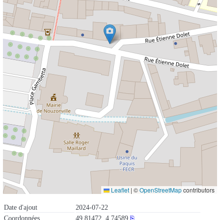
Leaflet
|
©
OpenStreetMap
contributors
Date d'ajout
2024-07-22
Coordonnées
49.81472, 4.74589
⎘