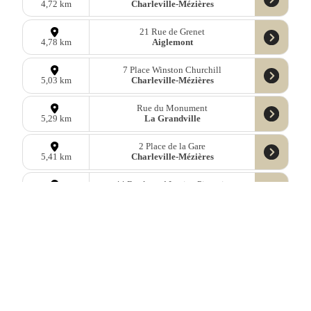
Charleville-Mézières
4,72 km
21 Rue de Grenet
Aiglemont
4,78 km
7 Place Winston Churchill
Charleville-Mézières
5,03 km
Rue du Monument
La Grandville
5,29 km
2 Place de la Gare
Charleville-Mézières
5,41 km
44 Boulevard Lucien Pierquin
Warcq
5,43 km
109 Boulevard Lucien Pierquin
Warcq
5,63 km
18 Place de l'Eglise
Gespunsart
5,90 km
2 Rue du Pont
Haulmé
5,91 km