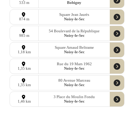
Bobigny
533 m
Square Jean Jaurès
Noisy-le-Sec
874 m
54 Boulevard de la République
Noisy-le-Sec
985 m
Square Arnaud Beltrame
Noisy-le-Sec
1,18 km
Rue du 19 Mars 1962
Noisy-le-Sec
1,35 km
80 Avenue Marceau
Noisy-le-Sec
1,35 km
3 Place du Moulin Fondu
Noisy-le-Sec
1,46 km
Rue Lamartine
Noisy-le-Sec
1,63 km
Rue du Père Guihaire