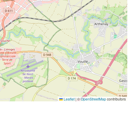
Leaflet
|
©
OpenStreetMap
contributors