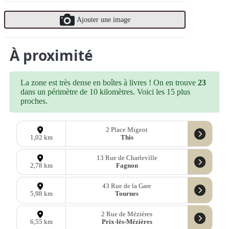
Ajouter une image
À proximité
La zone est très dense en boîtes à livres ! On en trouve
23
dans un périmètre de 10 kilomètres. Voici les 15 plus
proches.
2 Place Migeot
This
1,02 km
13 Rue de Charleville
Fagnon
2,78 km
43 Rue de la Gare
Tournes
5,98 km
2 Rue de Mézières
Prix-lès-Mézières
6,55 km