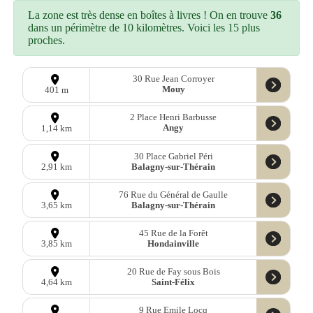
La zone est très dense en boîtes à livres ! On en trouve
36
dans un périmètre de 10 kilomètres. Voici les 15 plus
proches.
30 Rue Jean Corroyer
Mouy
401 m
2 Place Henri Barbusse
Angy
1,14 km
30 Place Gabriel Péri
Balagny-sur-Thérain
2,91 km
76 Rue du Général de Gaulle
Balagny-sur-Thérain
3,65 km
45 Rue de la Forêt
Hondainville
3,85 km
20 Rue de Fay sous Bois
Saint-Félix
4,64 km
9 Rue Emile Locq