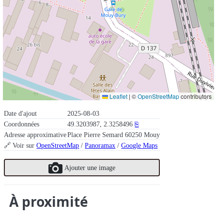
Leaflet
|
©
OpenStreetMap
contributors
Date d'ajout
2025-08-03
Coordonnées
49.3203987, 2.3258496
⎘
Adresse approximative
Place Pierre Semard 60250 Mouy
🔗 Voir sur
OpenStreetMap
/
Panoramax
/
Google Maps
Ajouter une image
À proximité