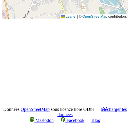
Leaflet
|
©
OpenStreetMap
contributors
Données
OpenStreetMap
sous licence libre ODbl —
télécharger les
données
Mastodon
—
Facebook
—
Blog