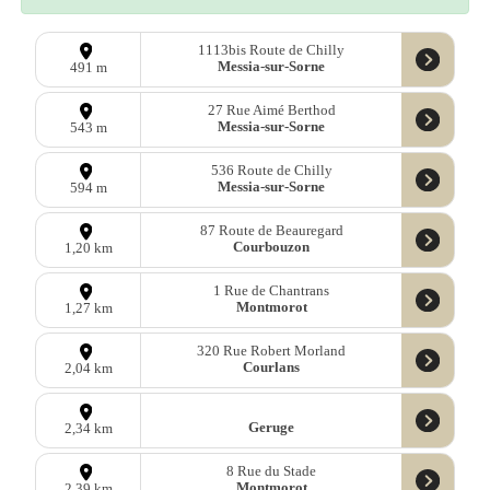
1113bis Route de Chilly
Messia-sur-Sorne
491 m
27 Rue Aimé Berthod
Messia-sur-Sorne
543 m
536 Route de Chilly
Messia-sur-Sorne
594 m
87 Route de Beauregard
Courbouzon
1,20 km
1 Rue de Chantrans
Montmorot
1,27 km
320 Rue Robert Morland
Courlans
2,04 km
Geruge
2,34 km
8 Rue du Stade
Montmorot
2,39 km