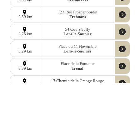
127 Rue Prosper Sordet
Frébuans
2,50 km
54 Cours Sully
Lons-le-Saunier
2,75 km
Place du 11 Novembre
Lons-le-Saunier
3,29 km
Place de la Fontaine
Trenal
3,39 km
17 Chemin de la Grange Rouge
Geruge
3,78 km
2 Quartier Saint Bonnot
Montaigu
3,94 km
4 Route de Nilly
Trenal
4,16 km
Données
OpenStreetMap
sous licence libre ODbl —
télécharger les