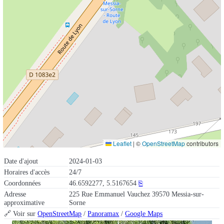
Leaflet
|
©
OpenStreetMap
contributors
Date d'ajout
2024-01-03
Horaires d'accès
24/7
Coordonnées
46.6592277, 5.5167654
⎘
Adresse
225 Rue Emmanuel Vauchez 39570 Messia-sur-
approximative
Sorne
🔗 Voir sur
OpenStreetMap
/
Panoramax
/
Google Maps