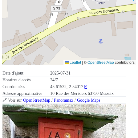
Leaflet
|
©
OpenStreetMap
contributors
Date d'ajout
2025-07-31
Horaires d'accès
24/7
Coordonnées
45.61532, 2.54017
⎘
Adresse approximative
10 Rue des Merisiers 63750 Messeix
🔗 Voir sur
OpenStreetMap
/
Panoramax
/
Google Maps