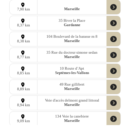
Marseille
7,90 km
35 Biver la Place
Gardanne
8,37 km
104 Boulevard de la barasse rn 8
Marseille
8,38 km
35 Rue du docteur simone sedan
Marseille
8,77 km
10 Route d’Apt
Septèmes-les-Vallons
8,85 km
49 Rue gillibert
Marseille
8,89 km
Voie d'accès delmont grand littoral
Marseille
8,94 km
134 Voie la canebiere
Marseille
9,09 km