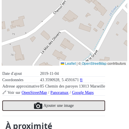
Leaflet
|
©
OpenStreetMap
contributors
Date d'ajout
2019-11-04
Coordonnées
43.3590928, 5.4591671
⎘
Adresse approximative
85 Chemin des paroyes 13013 Marseille
🔗 Voir sur
OpenStreetMap
/
Panoramax
/
Google Maps
Ajouter une image
À proximité