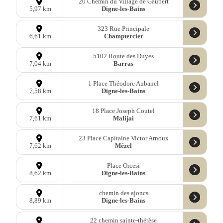
20 Chemin du Village de Gaubert
Digne-les-Bains
5,97 km
323 Rue Principale
Champtercier
6,61 km
5102 Route des Duyes
Barras
7,04 km
1 Place Théodore Aubanel
Digne-les-Bains
7,58 km
18 Place Joseph Coutel
Malijai
7,61 km
23 Place Capitaine Victor Arnoux
Mézel
7,62 km
Place Orcesi
Digne-les-Bains
8,62 km
chemin des ajoncs
Digne-les-Bains
8,89 km
22 chemin sainte-thérèse