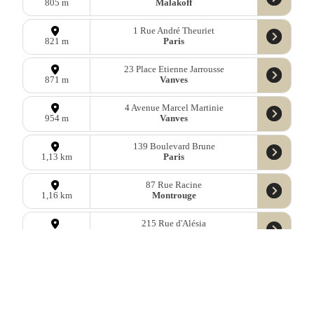
Malakoff
805 m
1 Rue André Theuriet
Paris
821 m
23 Place Etienne Jarrousse
Vanves
871 m
4 Avenue Marcel Martinie
Vanves
954 m
139 Boulevard Brune
Paris
1,13 km
87 Rue Racine
Montrouge
1,16 km
215 Rue d'Alésia
Paris
1,22 km
Données
OpenStreetMap
sous licence libre ODbl —
télécharger les
données
Mastodon
—
Facebook
—
Blog