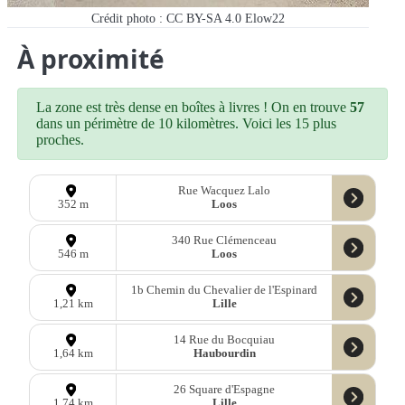
Crédit photo : CC BY-SA 4.0 Elow22
À proximité
La zone est très dense en boîtes à livres ! On en trouve
57
dans un périmètre de 10 kilomètres. Voici les 15 plus
proches.
Rue Wacquez Lalo
Loos
352 m
340 Rue Clémenceau
Loos
546 m
1b Chemin du Chevalier de l'Espinard
Lille
1,21 km
14 Rue du Bocquiau
Haubourdin
1,64 km
26 Square d'Espagne
Lille
1,74 km