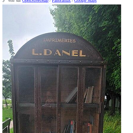
🔗 Voir sur
OpenStreetMap
/
Panoramax
/
Google Maps