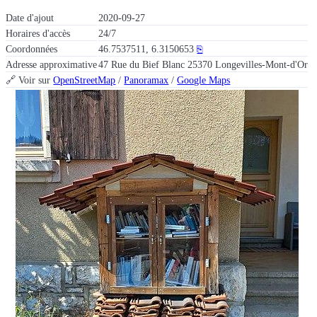
Date d'ajout
2020-09-27
Horaires d'accès
24/7
Coordonnées
46.7537511, 6.3150653
⎘
Adresse approximative
47 Rue du Bief Blanc 25370 Longevilles-Mont-d'Or
🔗 Voir sur
OpenStreetMap
/
Panoramax
/
Google Maps