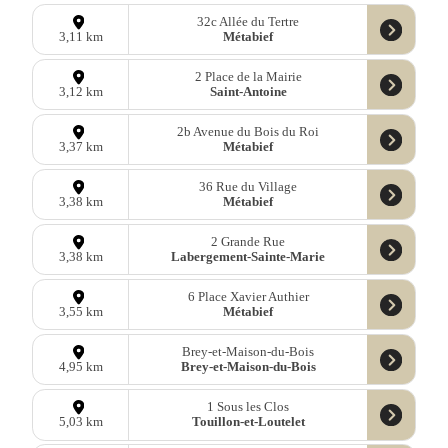
32c Allée du Tertre
Métabief
3,11 km
2 Place de la Mairie
Saint-Antoine
3,12 km
2b Avenue du Bois du Roi
Métabief
3,37 km
36 Rue du Village
Métabief
3,38 km
2 Grande Rue
Labergement-Sainte-Marie
3,38 km
6 Place Xavier Authier
Métabief
3,55 km
Brey-et-Maison-du-Bois
Brey-et-Maison-du-Bois
4,95 km
1 Sous les Clos
Touillon-et-Loutelet
5,03 km