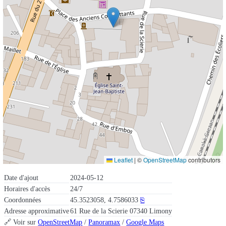
Leaflet
|
©
OpenStreetMap
contributors
Date d'ajout
2024-05-12
Horaires d'accès
24/7
Coordonnées
45.3523058, 4.7586033
⎘
Adresse approximative
61 Rue de la Scierie 07340 Limony
🔗 Voir sur
OpenStreetMap
/
Panoramax
/
Google Maps