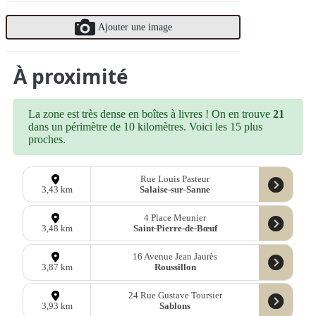
Ajouter une image
À proximité
La zone est très dense en boîtes à livres ! On en trouve
21
dans un périmètre de 10 kilomètres. Voici les 15 plus
proches.
Rue Louis Pasteur
Salaise-sur-Sanne
3,43 km
4 Place Meunier
Saint-Pierre-de-Bœuf
3,48 km
16 Avenue Jean Jaurès
Roussillon
3,87 km
24 Rue Gustave Toursier
Sablons
3,93 km