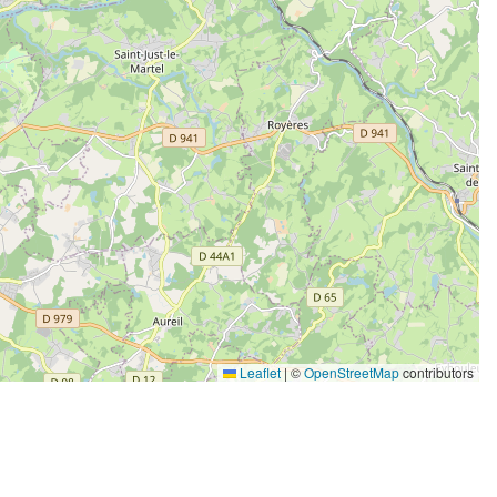
Leaflet
|
©
OpenStreetMap
contributors