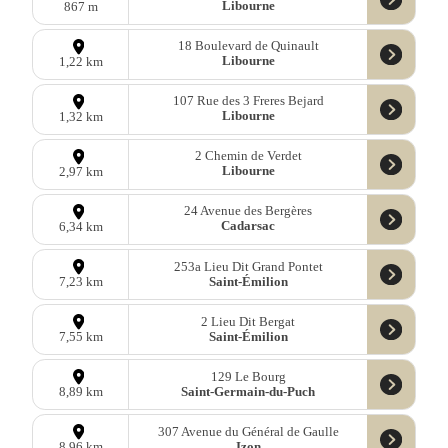
Libourne
867 m
18 Boulevard de Quinault
Libourne
1,22 km
107 Rue des 3 Freres Bejard
Libourne
1,32 km
2 Chemin de Verdet
Libourne
2,97 km
24 Avenue des Bergères
Cadarsac
6,34 km
253a Lieu Dit Grand Pontet
Saint-Émilion
7,23 km
2 Lieu Dit Bergat
Saint-Émilion
7,55 km
129 Le Bourg
Saint-Germain-du-Puch
8,89 km
307 Avenue du Général de Gaulle
Izon
8,96 km