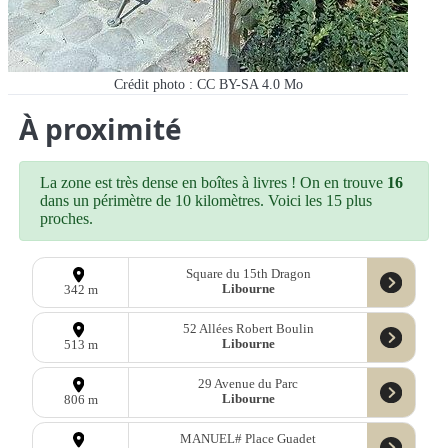
Crédit photo : CC BY-SA 4.0 Mo
À proximité
La zone est très dense en boîtes à livres ! On en trouve
16
dans un périmètre de 10 kilomètres. Voici les 15 plus
proches.
Square du 15th Dragon
Libourne
342 m
52 Allées Robert Boulin
Libourne
513 m
29 Avenue du Parc
Libourne
806 m
MANUEL# Place Guadet