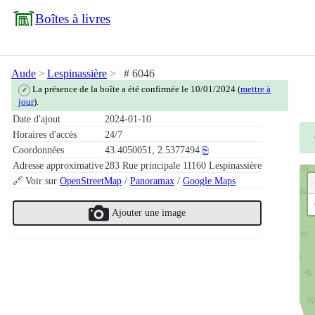
Boîtes à livres
Aude
Lespinassière
# 6046
La présence de la boîte a été confirmée le 10/01/2024 (
mettre à
✓
jour
).
Date d'ajout
2024-01-10
Horaires d'accès
24/7
Coordonnées
43.4050051, 2.5377494
⎘
Adresse approximative
283 Rue principale 11160 Lespinassière
🔗 Voir sur
OpenStreetMap
/
Panoramax
/
Google Maps
Ajouter une image