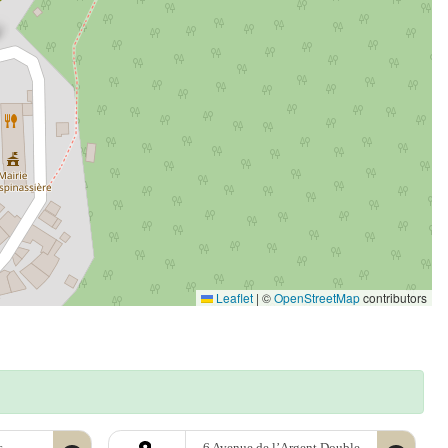
Leaflet
|
©
OpenStreetMap
contributors
s
6 Avenue de l’Argent Double