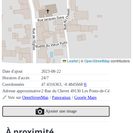
Leaflet
|
©
OpenStreetMap
contributors
Date d'ajout
2023-08-22
Horaires d'accès
24/7
Coordonnées
47.4316363, -0.4845668
⎘
Adresse approximative
2 Rue du Chevet 49130 Les Ponts-de-Cé
🔗 Voir sur
OpenStreetMap
/
Panoramax
/
Google Maps
Ajouter une image
À proximité