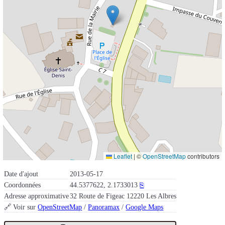
Leaflet
|
©
OpenStreetMap
contributors
Date d'ajout
2013-05-17
Coordonnées
44.5377622, 2.1733013
⎘
Adresse approximative
32 Route de Figeac 12220 Les Albres
🔗 Voir sur
OpenStreetMap
/
Panoramax
/
Google Maps