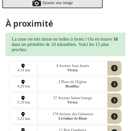
Ajouter une image
À proximité
La zone est très dense en boîtes à livres ! On en trouve
16
dans un périmètre de 10 kilomètres. Voici les 15 plus
proches.
4 Avenue Jean Jaurés
Viviez
4,14 km
2 Place de l'Eglise
Bouillac
4,26 km
37 Avenue Adam Grange
Viviez
5,10 km
170 Avenue des Gabariers
Livinhac-le-Haut
5,22 km
12 Rue Gambetta