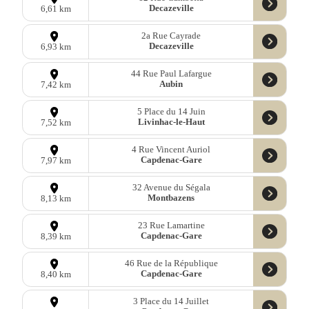
Decazeville
6,61 km
2a Rue Cayrade
Decazeville
6,93 km
44 Rue Paul Lafargue
Aubin
7,42 km
5 Place du 14 Juin
Livinhac-le-Haut
7,52 km
4 Rue Vincent Auriol
Capdenac-Gare
7,97 km
32 Avenue du Ségala
Montbazens
8,13 km
23 Rue Lamartine
Capdenac-Gare
8,39 km
46 Rue de la République
Capdenac-Gare
8,40 km
3 Place du 14 Juillet