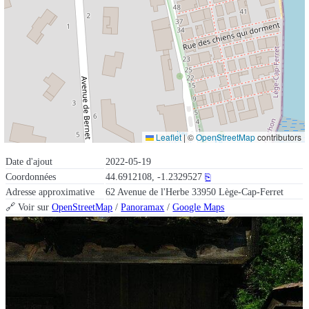
Leaflet
|
©
OpenStreetMap
contributors
Date d'ajout
2022-05-19
Coordonnées
44.6912108, -1.2329527
⎘
Adresse approximative
62 Avenue de l'Herbe 33950 Lège-Cap-Ferret
🔗 Voir sur
OpenStreetMap
/
Panoramax
/
Google Maps